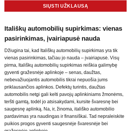
Itališkų automobilių supirkimas: vienas
pasirinkimas, įvairiapusė nauda
Džiugina tai, kad Itališkų automobilių supirkimas yra tik
vienas pasirinkimas, tačiau jo nauda – įvairiapusė. Visų
pirma, Itališkų automobilių supirkimas reiškia galimybę
gyventi gražesnėje aplinkoje – senas, daužtas,
nebevažiuojantis automobilis tikrai nepuošia jums
priklausančios aplinkos. Defektų turintis, daužtas
automobilis netgi gali kelti pavojų aplinkiniams žmonėms,
teršti gamtą, todėl jo atsisakydami, kursite švaresnę bei
saugesnę aplinką. Na, ir, žinoma, itališko automobilio
pardavimas yra naudingas ir finansiškai. Tad nepraleiskite
puikios progos gyventi saugesnėje švaresnėje bei
gražesnėje aplinkoje.