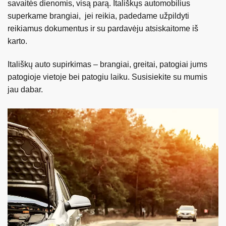
savaitės dienomis, visą parą. Itališkųs automobilius
superkame brangiai, jei reikia, padedame užpildyti
reikiamus dokumentus ir su pardavėju atsiskaitome iš
karto.
Itališkų auto supirkimas – brangiai, greitai, patogiai jums
patogioje vietoje bei patogiu laiku. Susisiekite su mumis
jau dabar.