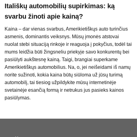
Itališkų automobilių supirkimas: ką
svarbu žinoti apie kainą?
Kaina – dar vienas svarbus, Amerikietiškųs auto turinčius
asmenis, dominantis veiksnys. Mūsų įmonės atstovai
nuolat stebi situaciją rinkoje ir reaguoja į pokyčius, todėl tai
mums leidžia būti žingsneliu priekyje savo konkurentų bei
pasiūlyti aukštesnę kainą. Taigi, brangiai superkame
Amerikietiškųs automobilius. Na, o, jei neišeidami iš namų
norite sužinoti, kokia kaina būtų siūloma už jūsų turimą
automobilį, tai tiesiog užpildykite mūsų internetinėje
svetainėje esančią formą ir netrukus jus pasieks kainos
pasiūlymas.