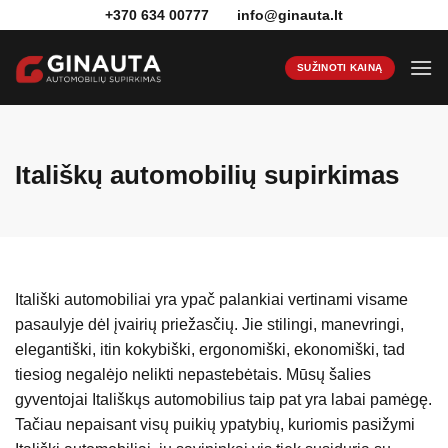
Skip
+370 634 00777
info@ginauta.lt
to
content
SUŽINOTI KAINĄ
Itališkų automobilių supirkimas
Itališki automobiliai yra ypač palankiai vertinami visame
pasaulyje dėl įvairių priežasčių. Jie stilingi, manevringi,
elegantiški, itin kokybiški, ergonomiški, ekonomiški, tad
tiesiog negalėjo nelikti nepastebėtais. Mūsų šalies
gyventojai Itališkųs automobilius taip pat yra labai pamėgę.
Tačiau nepaisant visų puikių ypatybių, kuriomis pasižymi