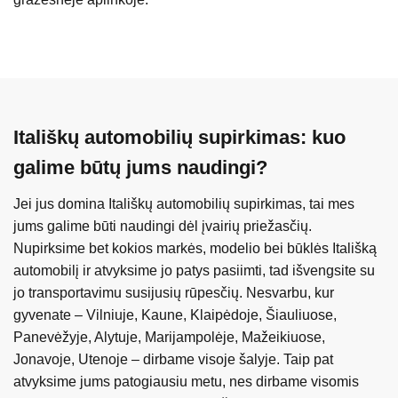
Itališkų automobilių supirkimas: kuo
galime būtų jums naudingi?
Jei jus domina Itališkų automobilių supirkimas, tai mes
jums galime būti naudingi dėl įvairių priežasčių.
Nupirksime bet kokios markės, modelio bei būklės Itališką
automobilį ir atvyksime jo patys pasiimti, tad išvengsite su
jo transportavimu susijusių rūpesčių. Nesvarbu, kur
gyvenate – Vilniuje, Kaune, Klaipėdoje, Šiauliuose,
Panevėžyje, Alytuje, Marijampolėje, Mažeikiuose,
Jonavoje, Utenoje – dirbame visoje šalyje. Taip pat
atvyksime jums patogiausiu metu, nes dirbame visomis