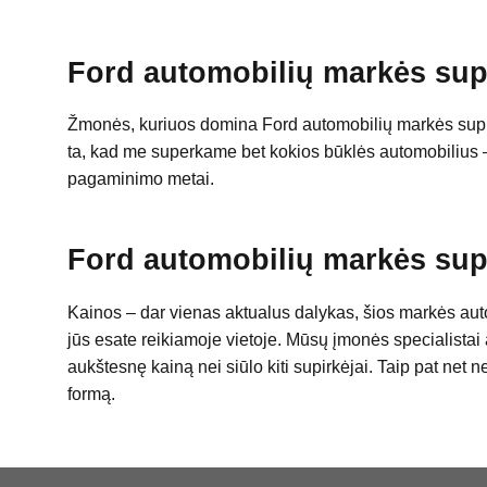
Ford automobilių markės supi
Žmonės, kuriuos domina Ford automobilių markės supirkima
ta, kad me superkame bet kokios būklės automobilius 
pagaminimo metai.
Ford automobilių markės supi
Kainos – dar vienas aktualus dalykas, šios markės auto
jūs esate reikiamoje vietoje. Mūsų įmonės specialistai at
aukštesnę kainą nei siūlo kiti supirkėjai. Taip pat net 
formą.