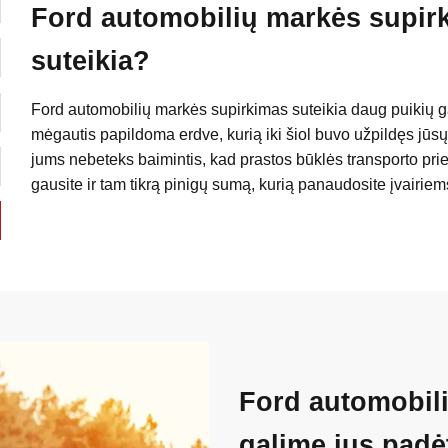
Ford automobilių markės supirk
suteikia?
Ford automobilių markės supirkimas suteikia daug puikių ga
mėgautis papildoma erdve, kurią iki šiol buvo užpildęs jūsų 
jums nebeteks baimintis, kad prastos būklės transporto priem
gausite ir tam tikrą pinigų sumą, kurią panaudosite įvairiem
Ford automobil
galime jus padė