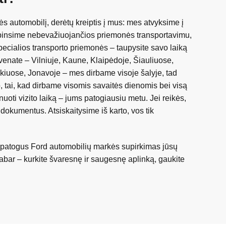
s automobilį, derėtų kreiptis į mus: mes atvyksime į
rūpinsime nebevažiuojančios priemonės transportavimu,
pecialios transporto priemonės – taupysite savo laiką
venate – Vilniuje, Kaune, Klaipėdoje, Šiauliuose,
kiuose, Jonavoje – mes dirbame visoje šalyje, tad
o, tai, kad dirbame visomis savaitės dienomis bei visą
nuoti vizito laiką – jums patogiausiu metu. Jei reikės,
dokumentus. Atsiskaitysime iš karto, vos tik
r patogus Ford automobilių markės supirkimas jūsų
dabar – kurkite švaresnę ir saugesnę aplinką, gaukite