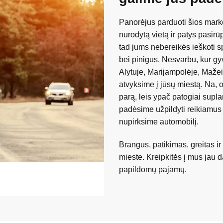
Panorėjus parduoti šios markė
nurodytą vietą ir patys pasi
tad jums nebereikės ieškoti s
bei pinigus. Nesvarbu, kur gy
Alytuje, Marijampolėje, Mažei
atvyksime į jūsų miestą. Na, 
parą, leis ypač patogiai supla
padėsime užpildyti reikiamus 
nupirksime automobilį.
Brangus, patikimas, greitas i
mieste. Kreipkitės į mus jau 
papildomų pajamų.