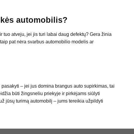
rkės automobilis?
tuo atveju, jei jis turi labai daug defektų? Gera žinia
aip pat nėra svarbus automobilio modelis ar
pasakyti – jei jus domina brangus auto supirkimas, tai
džia būti žingsneliu priekyje ir pirkėjams siūlyti
už jūsų turimą automobilį – jums tereikia užpildyti