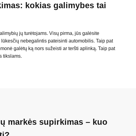
imas: kokias galimybes tai
limybių jų turėtojams. Visų pirma, jūs galėsite
lūkesčių nebegalintis pateisinti automobilis. Taip pat
onė galėtų ką nors sužeisti ar teršti aplinką. Taip pat
s tikslams.
ių markės supirkimas – kuo
ti?