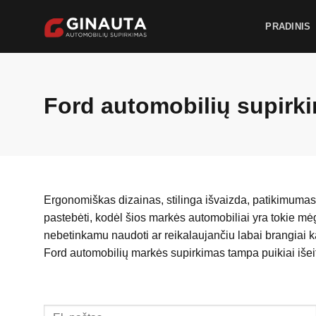
Skip
to
PRADINIS
content
Ford automobilių supirk
Ergonomiškas dizainas, stilinga išvaizda, patikimumas, t
pastebėti, kodėl šios markės automobiliai yra tokie mėg
nebetinkamu naudoti ar reikalaujančiu labai brangiai ka
Ford automobilių markės supirkimas tampa puikiai išeit