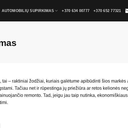
AUTOMOBILIŲ SUPIRKIMAS
+370 634 00777
+370 652 77321
imas
ai – raktiniai žodžiai, kuriais galėtume apibūdinti šios markės a
stami. Tačiau net ir rūpestinga jų priežiūra ar retos kelionės ne
inuojančio remonto. Tad, jeigu jau taip nutinka, ekonomiškiausia 
imi.