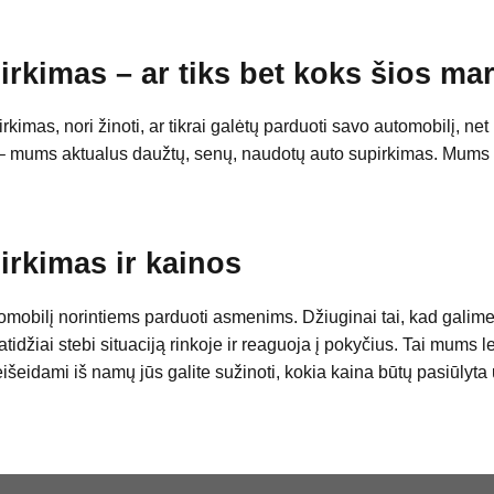
rkimas – ar tiks bet koks šios ma
s, nori žinoti, ar tikrai galėtų parduoti savo automobilį, net ir 
– mums aktualus daužtų, senų, naudotų auto supirkimas. Mums t
rkimas ir kainos
mobilį norintiems parduoti asmenims. Džiuginai tai, kad galime 
idžiai stebi situaciją rinkoje ir reaguoja į pokyčius. Tai mums lei
neišeidami iš namų jūs galite sužinoti, kokia kaina būtų pasiūlyta 