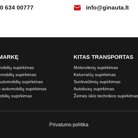
0 634 00777
info@ginauta.lt
MARKĘ
KITAS TRANSPORTAS
bilių supirkimas
Motorolerių supirkimas
mobilių supirkimas
Keturračių supirkimas
utomobilių supirkimas
Sunkvežimių supirkimas
 automobilių supirkimas
Autobusų supirkimas
bilių supirkimas
Žemės ūkio technikos supirkima
Privatumo politika