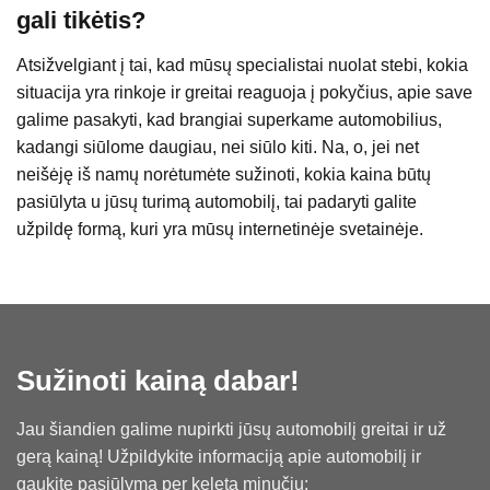
gali tikėtis?
Atsižvelgiant į tai, kad mūsų specialistai nuolat stebi, kokia
situacija yra rinkoje ir greitai reaguoja į pokyčius, apie save
galime pasakyti, kad brangiai superkame automobilius,
kadangi siūlome daugiau, nei siūlo kiti. Na, o, jei net
neišėję iš namų norėtumėte sužinoti, kokia kaina būtų
pasiūlyta u jūsų turimą automobilį, tai padaryti galite
užpildę formą, kuri yra mūsų internetinėje svetainėje.
Sužinoti kainą dabar!
Jau šiandien galime nupirkti jūsų automobilį greitai ir už
gerą kainą​! Užpildykite informaciją apie automobilį ir
gaukite pasiūlymą per keletą minučių: