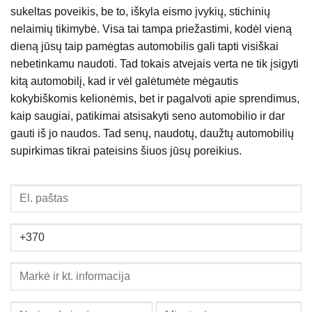
sukeltas poveikis, be to, iškyla eismo įvykių, stichinių
nelaimių tikimybė. Visa tai tampa priežastimi, kodėl vieną
dieną jūsų taip pamėgtas automobilis gali tapti visiškai
nebetinkamu naudoti. Tad tokais atvejais verta ne tik įsigyti
kitą automobilį, kad ir vėl galėtumėte mėgautis
kokybiškomis kelionėmis, bet ir pagalvoti apie sprendimus,
kaip saugiai, patikimai atsisakyti seno automobilio ir dar
gauti iš jo naudos. Tad senų, naudotų, daužtų automobilių
supirkimas tikrai pateisins šiuos jūsų poreikius.