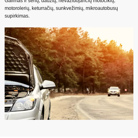
Galimas ir senų, daužtų, nevažiuojančių motociklų,
motorolerių, keturračių, sunkvežimių, mikroautobusų
supirkimas.