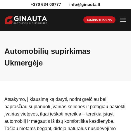
Skip
+370 634 00777
info@ginauta.lt
to
content
SUŽINOTI KAINĄ
Automobilių supirkimas
Ukmergėje
Atsakymo, į klausimą ką daryti, norint greičiau bei
paprasčiau suplanuoti įvairias keliones ir patogiau pasiekti
įvairias vietoves, ilgai ieškoti nereikia – tereikia įsigyti
automobilį ir mėgautis iš tisų komfortiška kasdienybe.
Tačiau metams bėgant, didėja natūralus nusidėvėjimo