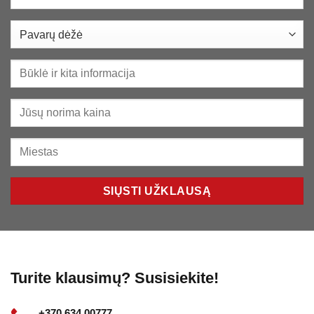
Turite klausimų? Susisiekite!
+370 634 00777