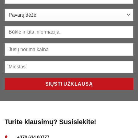
Turite klausimų? Susisiekite!
+370 634 00777