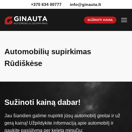
Skip
+370 634 00777
info@ginauta.lt
to
content
SUŽINOTI KAINĄ
Automobilių supirkimas
Rūdiškėse
Sužinoti kainą dabar!
Jau šiandien galime nupirkti jūsų automobilį greitai ir už
gerą kainą​! Užpildykite informaciją apie automobilį ir
gaukite pasiūlymą per keletą minučių: