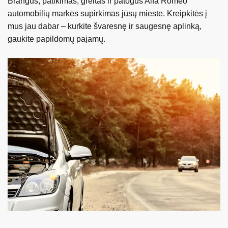
Brangus, patikimas, greitas ir patogus Alfa Romeo
automobilių markės supirkimas jūsų mieste. Kreipkitės į
mus jau dabar – kurkite švaresnę ir saugesnę aplinką,
gaukite papildomų pajamų.