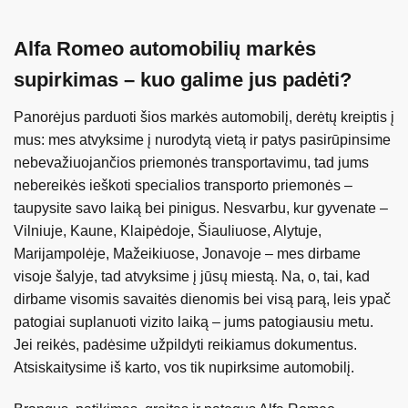
Alfa Romeo automobilių markės
supirkimas – kuo galime jus padėti?
Panorėjus parduoti šios markės automobilį, derėtų kreiptis į
mus: mes atvyksime į nurodytą vietą ir patys pasirūpinsime
nebevažiuojančios priemonės transportavimu, tad jums
nebereikės ieškoti specialios transporto priemonės –
taupysite savo laiką bei pinigus. Nesvarbu, kur gyvenate –
Vilniuje, Kaune, Klaipėdoje, Šiauliuose, Alytuje,
Marijampolėje, Mažeikiuose, Jonavoje – mes dirbame
visoje šalyje, tad atvyksime į jūsų miestą. Na, o, tai, kad
dirbame visomis savaitės dienomis bei visą parą, leis ypač
patogiai suplanuoti vizito laiką – jums patogiausiu metu.
Jei reikės, padėsime užpildyti reikiamus dokumentus.
Atsiskaitysime iš karto, vos tik nupirksime automobilį.