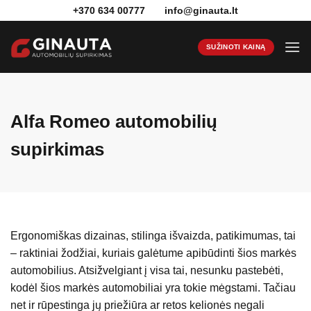
Skip
+370 634 00777
info@ginauta.lt
to
content
SUŽINOTI KAINĄ
Alfa Romeo automobilių
supirkimas
Ergonomiškas dizainas, stilinga išvaizda, patikimumas, tai
– raktiniai žodžiai, kuriais galėtume apibūdinti šios markės
automobilius. Atsižvelgiant į visa tai, nesunku pastebėti,
kodėl šios markės automobiliai yra tokie mėgstami. Tačiau
net ir rūpestinga jų priežiūra ar retos kelionės negali