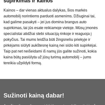
supirkimas ir kainos
Kainos – dar vienas aktualus dalykas, šios markės
automobilį norintiems parduoti asmenims. Džiuginai tai,
kad galime pasakyti – jei jus domina brangus auto
supirkimas, tai jūs esate reikiamoje vietoje. Mūsų įmonės
specialistai atidžiai stebi situaciją rinkoje ir reaguoja į
pokyčius. Tai mums leidžia būti žingsneliu priekyje ir
pirkėjams siūlyti aukštesnę kainą nei siūlo kiti supirkėjai.
Taip pat net neišeidami iš namų jūs galite sužinoti, kokia
kaina būtų pasiūlyta už jūsų turimą automobilį – jums
tereikia užpildyti formą.
Sužinoti kainą dabar!