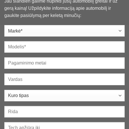
Jau šiandien galime nupirkti jūsų automobilį greitai ir už
gerą kainą​! Užpildykite informaciją apie automobilį ir
gaukite pasiūlymą per keletą minučių: